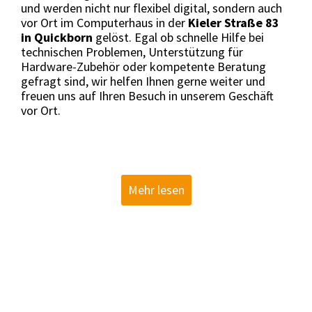
und werden nicht nur flexibel digital, sondern auch
vor Ort im Computerhaus in der
Kieler Straße 83
in Quickborn
gelöst. Egal ob schnelle Hilfe bei
technischen Problemen, Unterstützung für
Hardware-Zubehör oder kompetente Beratung
gefragt sind, wir helfen Ihnen gerne weiter und
freuen uns auf Ihren Besuch in unserem Geschäft
vor Ort.
Schnell & Zuverlässig!
Handy Reparaturen
Wir bieten schnelle und zuverlässige Reparaturen für alle Arten
Mehr lesen
von Handys und Smartphones. Egal welches Modell oder welche
Marke, wir haben Originalkomponenten vorrätig und
garantieren eine Reparatur innerhalb von 24 Stunden.
Jetzt Reparatur buchen