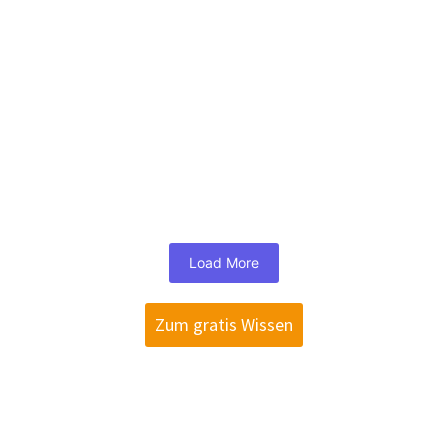
Wie KI-Systeme Notrufe sicher und
effizient entgegennehmen:
Revolution im Notfallmanagement
7. August 2026
/
In den USA testen KI-Systeme die Priorisierung von
Notrufen – ein technologischer Schritt für schnellere und
sichere Hilfe in Krisensituationen.
Read More
Load More
Zum gratis Wissen