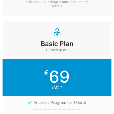
*Die Zahlung erfolgt einmal pro Jahr im
Voraus.
Basic Plan
1 Arbeitsplatz
69
€
/Mt *
Antivirus Program für 1 Gerät