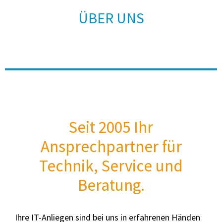
ÜBER UNS
Wir lösen Ihre IT-Probleme per Ferndiagnose
Fernwartung
Damit das mobile Arbeiten schnell wieder möglich ist,
unterstützt das Computerhaus Quickborn per TeamViewerQS
mit einer fachmännischen Fernwartung bei den
unterschiedlichsten Problemen.
Mehr Erfahren
Jetzt Termin vereinbaren
Seit 2005 Ihr
Ansprechpartner für
Technik, Service und
Beratung.
Ihre IT-Anliegen sind bei uns in erfahrenen Händen