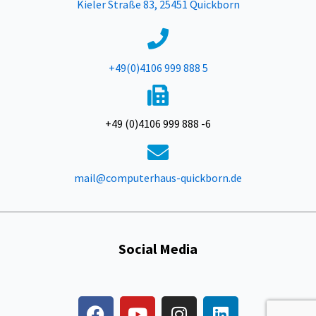
Kieler Straße 83, 25451 Quickborn
+49(0)4106 999 888 5
+49 (0)4106 999 888 -6
mail@computerhaus-quickborn.de
Social Media
F
Y
I
L