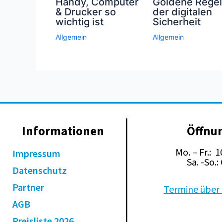
Handy, Computer
Goldene Rege
& Drucker so
der digitalen
wichtig ist
Sicherheit
Allgemein
Allgemein
Informationen
Öffnu
Mo. – Fr.: 
Impressum
Sa. -So.
Datenschutz
Partner
Termine über 
AGB
Preisliste 2026