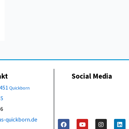
akt
Social Media
5451
Quickborn
 5
 6
s-quickborn.de
F
Y
I
L