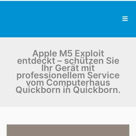
Zum
Inhalt
springen
Apple M5 Exploit
entdeckt – schützen Sie
Ihr Gerät mit
professionellem Service
vom Computerhaus
Quickborn in Quickborn.
Apple
M5