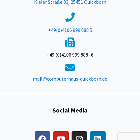
Kieler Straße 83, 25451 Quickborn
+49(0)4106 999 888 5
+49 (0)4106 999 888 -6
mail@computerhaus-quickborn.de
Social Media
F
Y
I
L