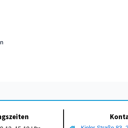
ln
ngszeiten
Kont
Kieler Straße 83,