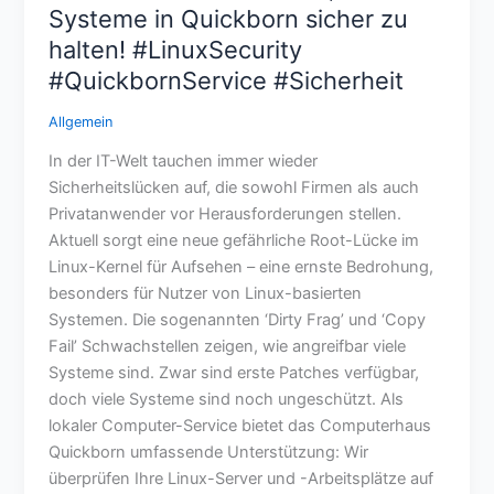
Eine
Systeme in Quickborn sicher zu
neue
halten! #LinuxSecurity
Root-
#QuickbornService #Sicherheit
Lücke
bedroht
Allgemein
Sicherheit
und
In der IT-Welt tauchen immer wieder
Stabilität.
Sicherheitslücken auf, die sowohl Firmen als auch
Wir
Privatanwender vor Herausforderungen stellen.
helfen,
Aktuell sorgt eine neue gefährliche Root-Lücke im
Ihre
Linux-Kernel für Aufsehen – eine ernste Bedrohung,
Systeme
besonders für Nutzer von Linux-basierten
in
Systemen. Die sogenannten ‘Dirty Frag’ und ‘Copy
Quickborn
Fail’ Schwachstellen zeigen, wie angreifbar viele
sicher
Systeme sind. Zwar sind erste Patches verfügbar,
zu
doch viele Systeme sind noch ungeschützt. Als
halten!
lokaler Computer-Service bietet das Computerhaus
#LinuxSecurity
Quickborn umfassende Unterstützung: Wir
#QuickbornService
überprüfen Ihre Linux-Server und -Arbeitsplätze auf